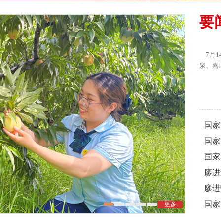
要
7月1
泉、嘉峪
国家
国家
国家
廖进
廖进
国家
更多