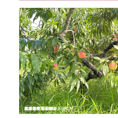
党旗领航 爱心助农
邮政服务下沉 鲜果高效出村
直播带货促农增收
低空经济 邮政助农
杨梅之乡寄递畅